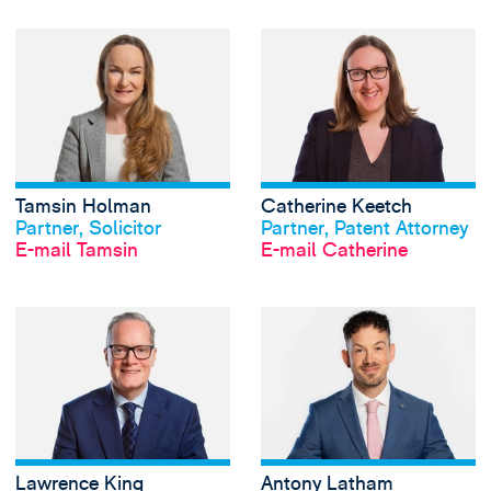
View Tamsin Holm
Tamsin Holman
Catherine Keetch
Profil anschauen
Profil anschauen
Partner, Solicitor
Partner, Patent Attorney
E-mail Tamsin
E-mail Catherine
View Lawrence Kin
Lawrence King
Antony Latham
Profil anschauen
Profil anschauen