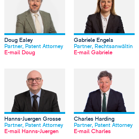
Doug Ealey
Gabriele Engels
Profil anschauen
Profil anschauen
Partner, Patent Attorney
Partner, Rechtsanwältin
E-mail Doug
E-mail Gabriele
View Hanns-Juerg
Hanns-Juergen Grosse
Charles Harding
Profil anschauen
Profil anschauen
Partner, Patent Attorney
Partner, Patent Attorney
E-mail Hanns-Juergen
E-mail Charles