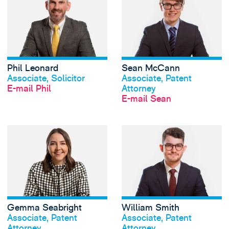
Phil Leonard
Sean McCann
Profil anschauen
Profil anschauen
Associate, Solicitor
Associate, Patent
E-mail Phil
Attorney
E-mail Sean
View Gemma Seabr
Gemma Seabright
William Smith
Profil anschauen
Profil anschauen
Associate, Patent
Associate, Patent
Attorney
Attorney