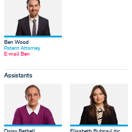
Ben Wood
Profil anschauen
Patent Attorney
E-mail Ben
Assistants
View Daisy Bethell
Daisy Bethell
Elisabeth Bubna-Litic
Profil anschauen
Profil anschauen