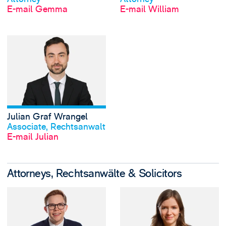
E-mail Gemma
E-mail William
View Julian Graf 
Julian Graf Wrangel
Profil anschauen
Associate, Rechtsanwalt
E-mail Julian
Attorneys, Rechtsanwälte & Solicitors
View Corey Chapm