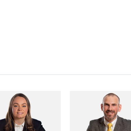
View Lisa Bieber's profile
View Ella L