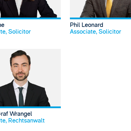
ne
Phil Leonard
Profil anschauen
Profi
e, Solicitor
Associate, Solicitor
View Agnieszka Stephenson's profile
View Julian
Graf Wrangel
Profil anschauen
te, Rechtsanwalt