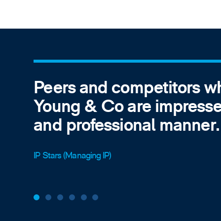
D Young &
consideri
World Trademark R