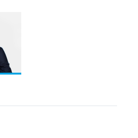
eid's profile
View Oscar Webb's profil
l anschauen