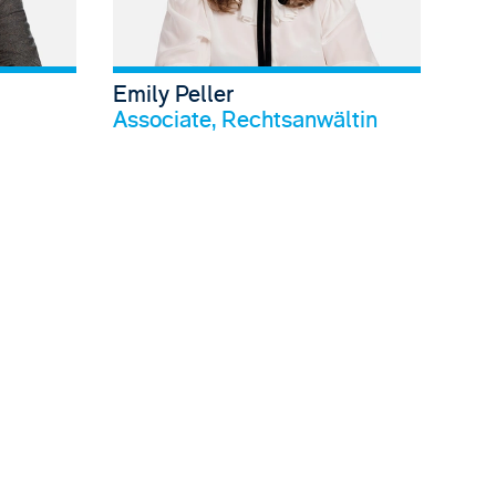
Emily Peller
l anschauen
Profil anschauen
Associate, Rechtsanwältin
 Graf Wrangel's profile