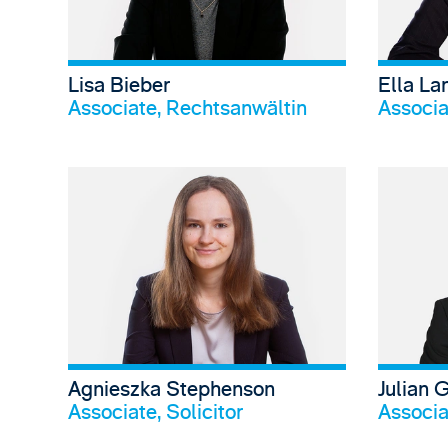
Lisa Bieber
Ella La
Profil anschauen
Associate, Rechtsanwältin
Associat
Agnieszka Stephenson
Julian 
Profil anschauen
Associate, Solicitor
Associa