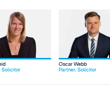
View Tamsin Holman's profile
View Anna R
eid
Oscar Webb
Profil anschauen
Profi
 Solicitor
Partner, Solicitor
View Peter Byrd's profile