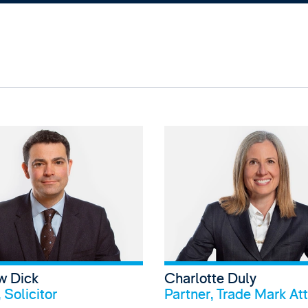
View Jana Bogatz's profile
View Matth
w Dick
Charlotte Duly
Profil anschauen
Profi
 Solicitor
Partner, Trade Mark At