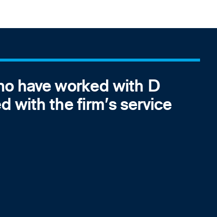
 Co continues to light the wa
ng bringing a legal team on b
eview 1000