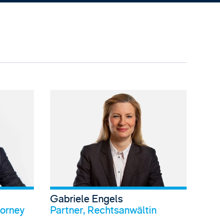
ew Dick's profile
View Charlotte Duly's prof
Gabriele Engels
l anschauen
Profil anschauen
torney
Partner, Rechtsanwältin