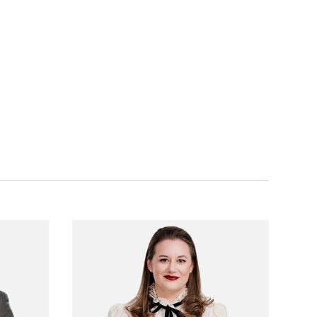
ane's profile
View Phil Leonard's profile