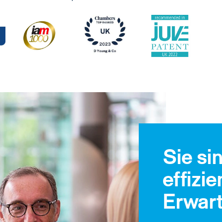
Sie si
effizi
Erwart