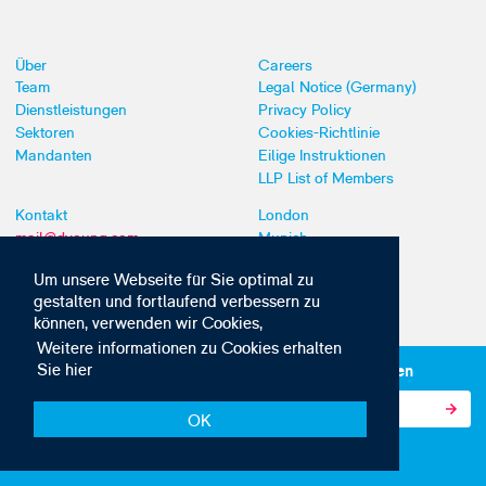
Über
Careers
Team
Legal Notice (Germany)
Dienstleistungen
Privacy Policy
Sektoren
Cookies-Richtlinie
Mandanten
Eilige Instruktionen
LLP List of Members
Kontakt
London
mail@dyoung.com
Munich
+44 (0)20 7269 8550
Southampton
Um unsere Webseite für Sie optimal zu
gestalten und fortlaufend verbessern zu
können, verwenden wir Cookies,
Weitere informationen zu Cookies erhalten
Sie hier
Abonnieren Sie unsere IP-News und -Kommunikationen
OK
© Copyright 2010-2026 D Young & Co. Alle Rechte vorbehalten.