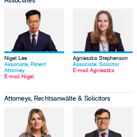
Associates
View Nigel Lee's p
Nigel Lee
Agnieszka Stephenson
Profil anschauen
Profil anschauen
Associate, Patent
Associate, Solicitor
Attorney
E-mail Agnieszka
E-mail Nigel
Attorneys, Rechtsanwälte & Solicitors
View Sophie Rann'