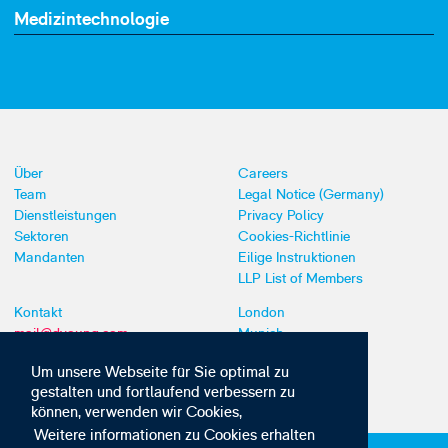
Medizintechnologie
Über
Careers
Team
Legal Notice (Germany)
Dienstleistungen
Privacy Policy
Sektoren
Cookies-Richtlinie
Mandanten
Eilige Instruktionen
LLP List of Members
Kontakt
London
mail@dyoung.com
Munich
+44 (0)20 7269 8550
Southampton
Um unsere Webseite für Sie optimal zu
gestalten und fortlaufend verbessern zu
können, verwenden wir Cookies,
Weitere informationen zu Cookies erhalten