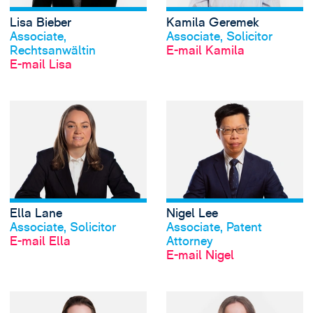
Lisa Bieber
Kamila Geremek
Profil anschauen
Profil anschauen
Associate,
Associate, Solicitor
Rechtsanwältin
E-mail Kamila
E-mail Lisa
View Ella Lane's p
Ella Lane
Nigel Lee
Profil anschauen
Profil anschauen
Associate, Solicitor
Associate, Patent
E-mail Ella
Attorney
E-mail Nigel
View Emily Peller'