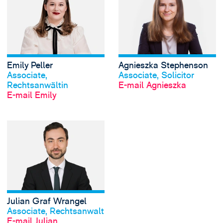
Emily Peller
Agnieszka Stephenson
Profil anschauen
Profil anschauen
Associate,
Associate, Solicitor
Rechtsanwältin
E-mail Agnieszka
E-mail Emily
View Julian Graf 
Julian Graf Wrangel
Profil anschauen
Associate, Rechtsanwalt
E-mail Julian