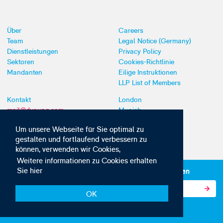
Über
Careers
Team
Legal Notice (Germany)
Dienstleistungen
Privacy Policy
Sektoren
Cookies-Richtlinie
Mandanten
Eilige Instruktionen
LLP List of Members
Kontakt
London
mail@dyoung.com
Munich
+44 (0)20 7269 8550
Southampton
Um unsere Webseite für Sie optimal zu
gestalten und fortlaufend verbessern zu
können, verwenden wir Cookies,
Weitere informationen zu Cookies erhalten
Sie hier
Abonnieren Sie unsere IP-News und -Kommunikationen
OK
© Copyright 2010-2026 D Young & Co. Alle Rechte vorbehalten.