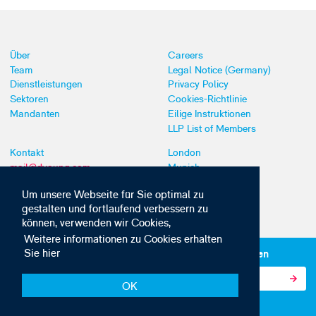
Über
Careers
Team
Legal Notice (Germany)
Dienstleistungen
Privacy Policy
Sektoren
Cookies-Richtlinie
Mandanten
Eilige Instruktionen
LLP List of Members
Kontakt
London
mail@dyoung.com
Munich
+44 (0)20 7269 8550
Southampton
Um unsere Webseite für Sie optimal zu
gestalten und fortlaufend verbessern zu
können, verwenden wir Cookies,
Weitere informationen zu Cookies erhalten
Sie hier
Abonnieren Sie unsere IP-News und -Kommunikationen
OK
© Copyright 2010-2026 D Young & Co. Alle Rechte vorbehalten.