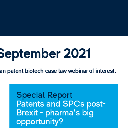
 September 2021
 patent biotech case law webinar of interest.
Special Report
Patents and SPCs post-
Brexit - pharma's big
opportunity?