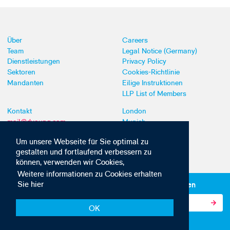
Über
Careers
Team
Legal Notice (Germany)
Dienstleistungen
Privacy Policy
Sektoren
Cookies-Richtlinie
Mandanten
Eilige Instruktionen
LLP List of Members
Kontakt
London
mail@dyoung.com
Munich
+44 (0)20 7269 8550
Southampton
Um unsere Webseite für Sie optimal zu
gestalten und fortlaufend verbessern zu
können, verwenden wir Cookies,
Weitere informationen zu Cookies erhalten
Sie hier
Abonnieren Sie unsere IP-News und -Kommunikationen
OK
© Copyright 2010-2026 D Young & Co. Alle Rechte vorbehalten.