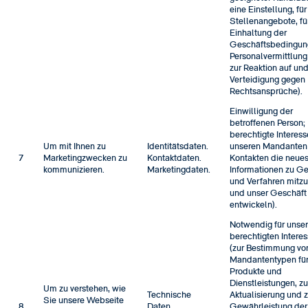
eine Einstellung, für
Stellenangebote, fü
Einhaltung der
Geschäftsbedingun
Personalvermittlung
zur Reaktion auf und
Verteidigung gegen
Rechtsansprüche).
Einwilligung der
betroffenen Person;
berechtigte Interes
Um mit Ihnen zu
Identitätsdaten.
unseren Mandanten
7
Marketingzwecken zu
Kontaktdaten.
Kontakten die neue
kommunizieren.
Marketingdaten.
Informationen zu G
und Verfahren mitzu
und unser Geschäft
entwickeln).
Notwendig für unse
berechtigten Intere
(zur Bestimmung vo
Mandantentypen für
Produkte und
Dienstleistungen, zu
Um zu verstehen, wie
Technische
Aktualisierung und z
Sie unsere Webseite
8
Daten.
Gewährleistung der