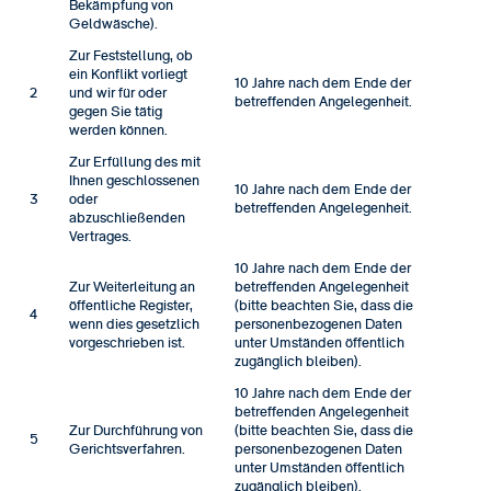
Bekämpfung von
Geldwäsche).
Zur Feststellung, ob
ein Konflikt vorliegt
10 Jahre nach dem Ende der
2
und wir für oder
betreffenden Angelegenheit.
gegen Sie tätig
werden können.
Zur Erfüllung des mit
Ihnen geschlossenen
10 Jahre nach dem Ende der
3
oder
betreffenden Angelegenheit.
abzuschließenden
Vertrages.
10 Jahre nach dem Ende der
Zur Weiterleitung an
betreffenden Angelegenheit
öffentliche Register,
(bitte beachten Sie, dass die
4
wenn dies gesetzlich
personenbezogenen Daten
vorgeschrieben ist.
unter Umständen öffentlich
zugänglich bleiben).
10 Jahre nach dem Ende der
betreffenden Angelegenheit
Zur Durchführung von
(bitte beachten Sie, dass die
5
Gerichtsverfahren.
personenbezogenen Daten
unter Umständen öffentlich
zugänglich bleiben).