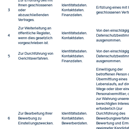
Zur Erfüllung des mit
Ihnen geschlossenen
Identitätsdaten.
Erfüllung eines mit 
3
oder
Kontaktdaten.
geschlossenen Vert
abzuschließenden
Finanzdaten.
Vertrages.
Zur Weiterleitung an
Von den einschlägi
öffentliche Register,
Identitätsdaten.
4
Datenschutzbesti
wenn dies gesetzlich
Kontaktdaten.
ausgenommen.
vorgeschrieben ist.
Identitätsdaten.
Von den einschlägi
Zur Durchführung von
5
Kontaktdaten.
Datenschutzbesti
Gerichtsverfahren.
Finanzdaten.
ausgenommen.
Einwilligung der
betroffenen Person 
Übermittlung eines
Lebenslaufs, auf di
Wege oder über ein
Personalvermittler; d
zur Wahrung unsere
berechtigten Intere
erforderlich (zur
Zur Bearbeitung Ihrer
Identitätsdaten.
Durchführung des
6
Bewerbung zu
Kontaktdaten.
Bewerbungsverfahr
Einstellungszwecken.
Bewerberdaten.
Bewertung und Ermi
geeigneter Kandidat