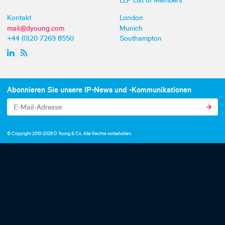
LLP List of Members
Kontakt
London
mail@dyoung.com
Munich
+44 (0)20 7269 8550
Southampton
Abonnieren Sie unsere IP-News und -Kommunikationen
© Copyright 2010-2026 D Young & Co. Alle Rechte vorbehalten.