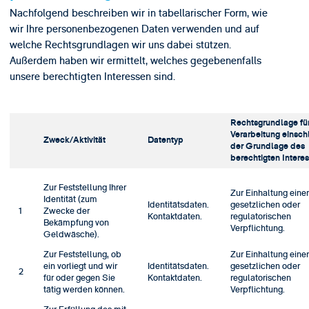
Nachfolgend beschreiben wir in tabellarischer Form, wie
wir Ihre personenbezogenen Daten verwenden und auf
welche Rechtsgrundlagen wir uns dabei stützen.
Außerdem haben wir ermittelt, welches gegebenenfalls
unsere berechtigten Interessen sind.
Rechtsgrundlage für
Verarbeitung einsch
Zweck/Aktivität
Datentyp
der Grundlage des
berechtigten Intere
Zur Feststellung Ihrer
Zur Einhaltung eine
Identität (zum
Identitätsdaten.
gesetzlichen oder
1
Zwecke der
Kontaktdaten.
regulatorischen
Bekämpfung von
Verpflichtung.
Geldwäsche).
Zur Feststellung, ob
Zur Einhaltung eine
ein vorliegt und wir
Identitätsdaten.
gesetzlichen oder
2
für oder gegen Sie
Kontaktdaten.
regulatorischen
tätig werden können.
Verpflichtung.