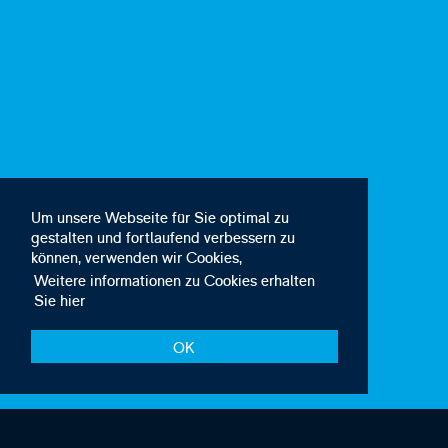
Um unsere Webseite für Sie optimal zu
gestalten und fortlaufend verbessern zu
können, verwenden wir Cookies,
Weitere informationen zu Cookies erhalten
Sie hier
OK